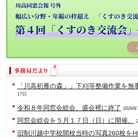
「川高初雁の森」」下刈等整備作業を無
17日
令和８年同窓会総会、盛会裡に終了
2026
同窓会総会を５月１７日（日）に開催。
旧制川越中学校開校当時の写真260枚を