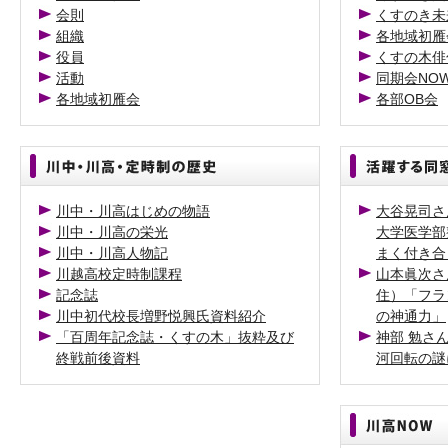
会則
くすのき未
組織
各地域初雁
役員
くすの木俳
活動
同期会NO
各地域初雁会
各部OB会
川中・川高はじめの物語
大谷晃司さ
川中・川高の栄光
大学医学部
川中・川高人物記
まく付き合
川越高校定時制課程
山本眞次さ
記念誌
住）「フラ
川中初代校長増野悦興氏資料紹介
の神通力」
「百周年記念誌・くすの木」抜粋及び
神部 勉さ
終戦前後資料
河回転の謎