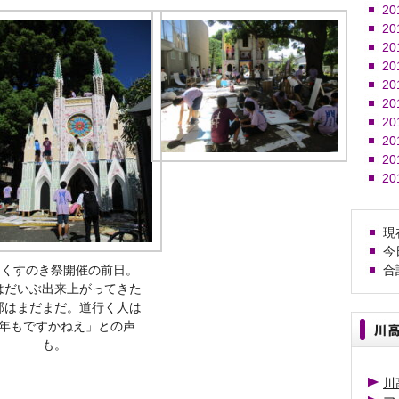
20
20
20
20
20
20
20
20
20
20
現在
今日
1 くすのき祭開催の前日。
合計
はだいぶ出来上がってきた
部はまだまだ。道行く人は
年もですかねえ」との声
も。
川