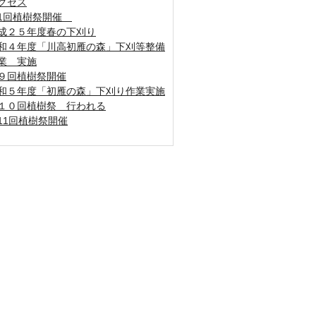
クセス
1回植樹祭開催
成２５年度春の下刈り
和４年度「川高初雁の森」下刈等整備
業 実施
９回植樹祭開催
和５年度「初雁の森」下刈り作業実施
１０回植樹祭 行われる
11回植樹祭開催