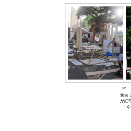
9/
全面
が細
「今