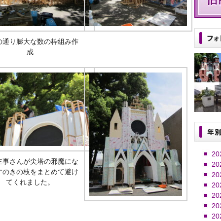
の通り膨大な数の枠組み作
成
20
主事さんが尖塔の邪魔にな
20
すのきの枝をまとめて避け
20
てくれました。
20
20
20
20