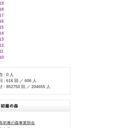
19
18
17
16
15
14
13
12
11
10
 : 0 人
 : 616 回 ／ 606 人
 : 852750 回 ／ 204655 人
高初雁の森事業部会