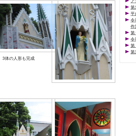
ア
第
平
令
作
第
令
第
第
3体の人形も完成