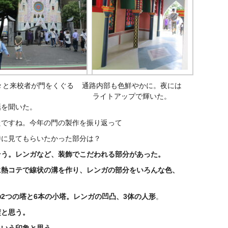
々と来校者が門をくぐる
通路内部も色鮮やかに。夜には
ライトアップで輝いた。
話を聞いた。
たですね。今年の門の製作を振り返って
特に見てもらいたかった部分は？
そう。レンガなど、装飾でこだわれる部分があった。
コテで線状の溝を作り、レンガの部分をいろんな色、
の
2
つの塔と
6
本の小塔。レンガの凹凸、
3
体の人形
。
璧と思う。
という印象と思う