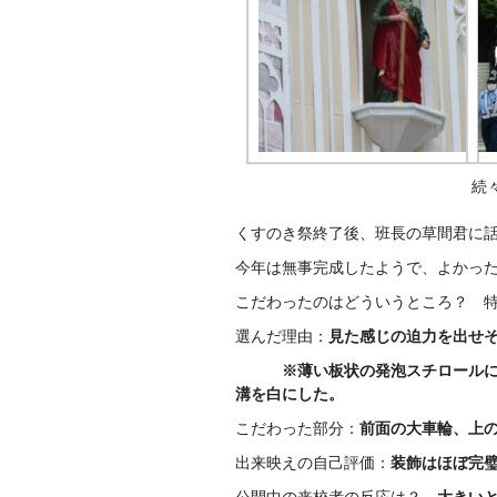
続
くすのき祭終了後、班長の草間君に
今年は無事完成したようで、よかっ
こだわったのはどういうところ？ 
選んだ理由：
見た感じの迫力を出せ
※薄い板状の発泡スチロールに熱
溝を白にした。
こだわった部分：
前面の大車輪、上
出来映えの自己評価：
装飾はほぼ完
公開中の来校者の反応は？
大きい