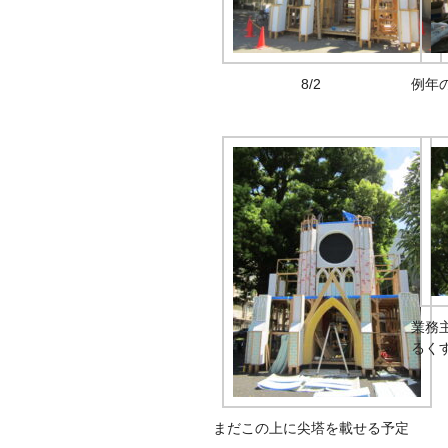
8/2
例年
業務
るく
まだこの上に尖塔を載せる予定