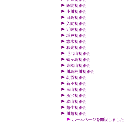
飯能初雁会
小川初雁会
日高初雁会
入間初雁会
近畿初雁会
坂戸初雁会
志木初雁会
和光初雁会
毛呂山初雁会
鶴ヶ島初雁会
東松山初雁会
川島桶川初雁会
朝霞初雁会
新座初雁会
嵐山初雁会
所沢初雁会
狭山初雁会
越生初雁会
川越初雁会
ホームページを開設しました