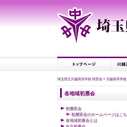
埼玉県立川越高等学校 同窓会
>
川越高等学校
各地域初雁会
初雁医会
初雁医会のホームページはこち
各地域初雁会とは
在京初雁会