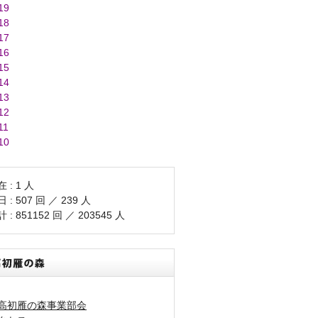
19
18
17
16
15
14
13
12
11
10
 : 1 人
 : 507 回 ／ 239 人
 : 851152 回 ／ 203545 人
高初雁の森事業部会