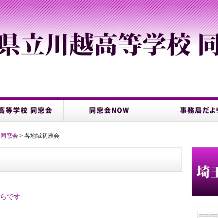
 同窓会
> 各地域初雁会
らです