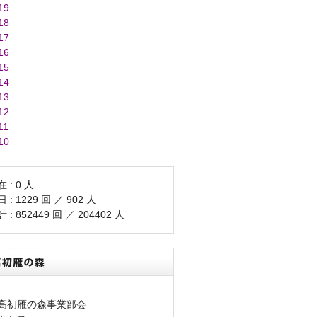
19
18
17
16
15
14
13
12
11
10
 : 0 人
 : 1229 回 ／ 902 人
 : 852449 回 ／ 204402 人
高初雁の森事業部会