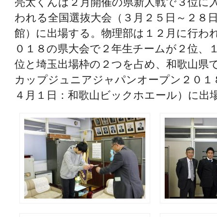
亮太くんは２月開催の県新人戦で３位に
われる全国選抜大会（３月２５日～２８
館）に出場する。物理部は１２月に行わ
０１８の県大会で２年生チームが２位、
位と埼玉出場枠の２つを占め、和歌山県
カップジュニアジャパンオープン２０１
４月１日：和歌山ビックホエール）に出