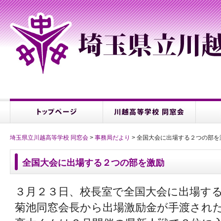
埼玉県立川越高等学校 同窓会
>
事務局だより
> 全国大会に出場する２つの部を
全国大会に出場する２つの部を激励
３月２３日、校長室で全国大会に出場す
菊池同窓会長から出場激励金が手渡され