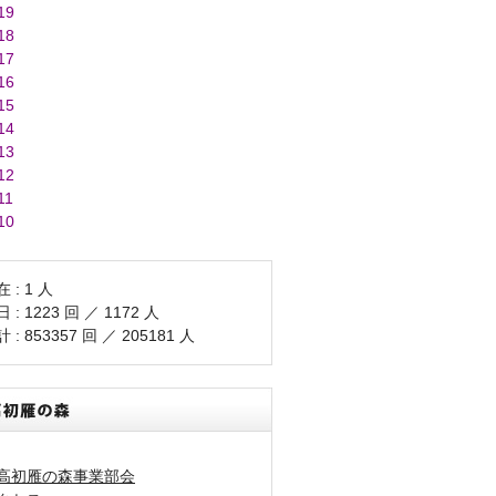
19
18
17
16
15
14
13
12
11
10
 : 1 人
 : 1223 回 ／ 1172 人
 : 853357 回 ／ 205181 人
高初雁の森事業部会