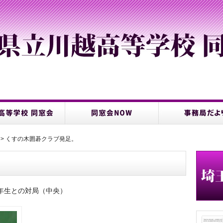
> くすの木囲碁クラブ発足。
年生との対局（中央）