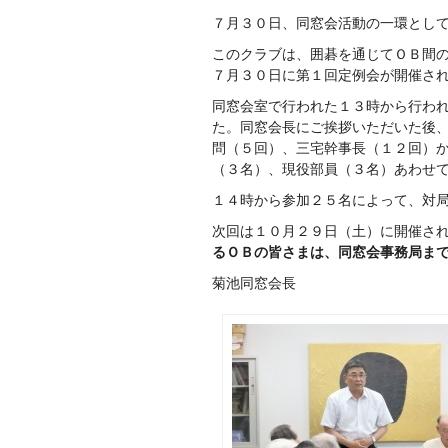
７月３０日、同窓会活動の一環とし
このクラブは、囲碁を通じてＯＢ間
７月３０日に第１回定例会が開催さ
同窓会室で行われた１３時から行わ
た。同窓会長にご挨拶いただいた後
問（５回）、三宅幹事長（１２回）
（３名）、現役部員（３名）あわせ
１４時から参加２５名によって、対
次回は１０月２９日（土）に開催さ
るＯＢの皆さまは、同
窓会事務局ま
菊池同窓会