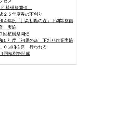
クセス
1回植樹祭開催
成２５年度春の下刈り
和４年度「川高初雁の森」下刈等整備
業 実施
９回植樹祭開催
和５年度「初雁の森」下刈り作業実施
１０回植樹祭 行われる
11回植樹祭開催