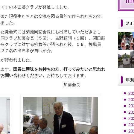
てくすの木囲碁クラブが発足しました。
のまた現役生たちとの交流を図る目的で作られたもので、
れました。
れた発会式には菊池同窓会長にも出席していただきまし
、同クラブ加藤会長（５回）、吉野顧問（１回）、関口顧
からクラブに対する抱負等が語られた後、ＯＢ、教職員
て２７名の出席者が自己紹介。
局が行われました。
れます。
囲碁に興味をお持ちの方、打ってみたいと思われ
でお問い合わせください。
お待ちしております。
長 加藤会長
20
20
20
20
20
20
20