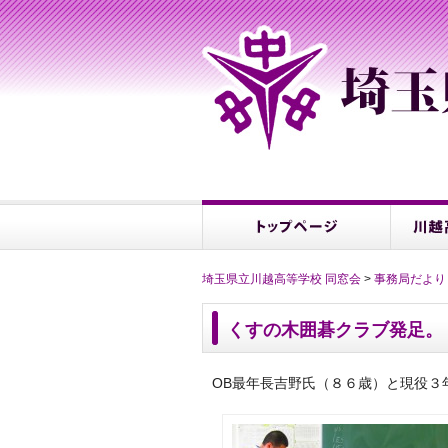
埼玉県立川越高等学校 同窓会
>
事務局だより
くすの木囲碁クラブ発足。
OB最年長吉野氏（８６歳）と現役３