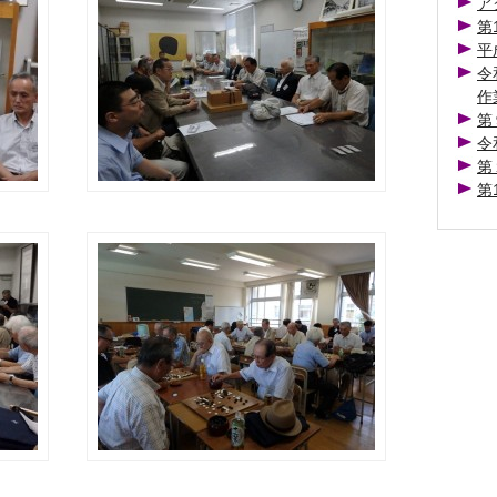
ア
第
平
令
作
第
令
第
第