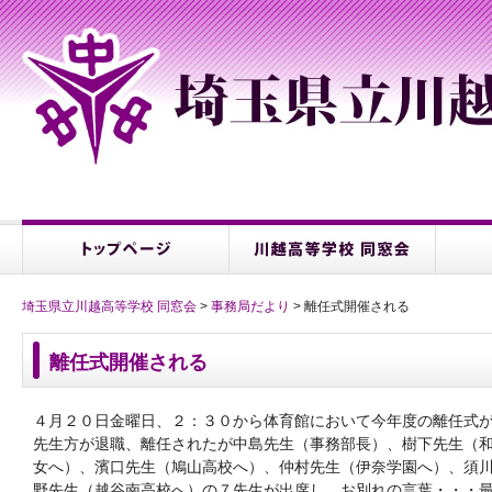
埼玉県立川越高等学校 同窓会
>
事務局だより
> 離任式開催される
離任式開催される
４月２０日金曜日、２：３０から体育館において今年度の離任式
先生方が退職、離任されたが中島先生（事務部長）、樹下先生（
女へ）、濱口先生（鳩山高校へ）、仲村先生（伊奈学園へ）、須
野先生（越谷南高校へ）の７先生が出席し、お別れの言葉・・・