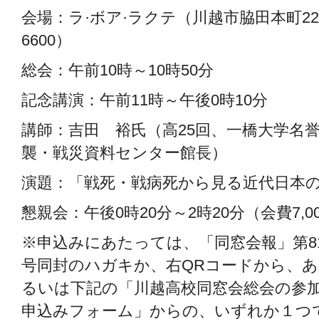
会場：ラ·ボア·ラクテ（川越市脇田本町22-5 T
6600）
総会：午前10時～10時50分
記念講演：午前11時～午後0時10分
講師：吉田 裕氏（高25回、一橋大学名
襲・戦災資料センター館長）
演題：「戦死・戦病死から見る近代日本
懇親会：午後0時20分～2時20分（会費7,0
※申込みにあたっては、「同窓会報」第8
号同封のハガキか、右QRコードから、あ
るいは下記の「川越高校同窓会総会の参
申込みフォーム」からの、いずれか１つ