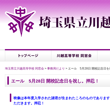
埼玉県立川越高等学校 同窓会
>
事務局だより
> エール 5月28日 開校記念日
エール 5月28日 開校記念日を祝し。押忍！
映像は本年度入学された諸君が生まれたころのものでありま
ただきます。
押忍！