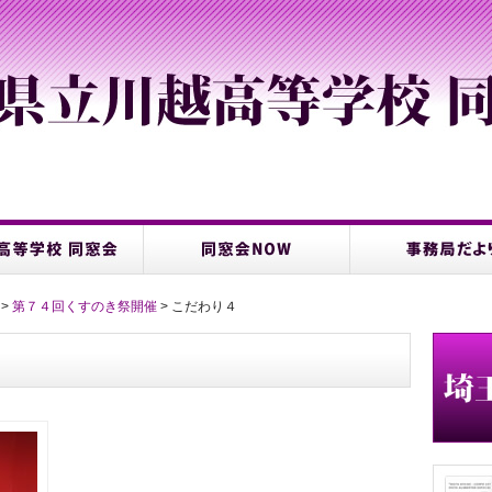
>
第７４回くすのき祭開催
> こだわり４