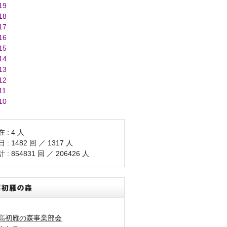
19
18
17
16
15
14
13
12
11
10
 : 4 人
 : 1482 回 ／ 1317 人
 : 854831 回 ／ 206426 人
高初雁の森事業部会