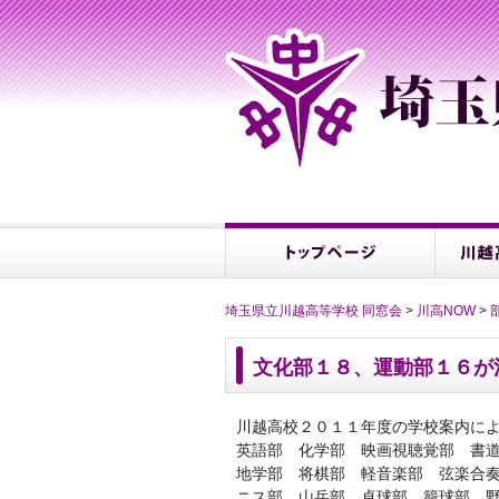
埼玉県立川越高等学校 同窓会
>
川高NOW
>
文化部１８、運動部１６が
川越高校２０１１年度の学校案内に
英語部 化学部 映画視聴覚部 書
地学部 将棋部 軽音楽部 弦楽合
ニス部 山岳部 卓球部 籠球部 