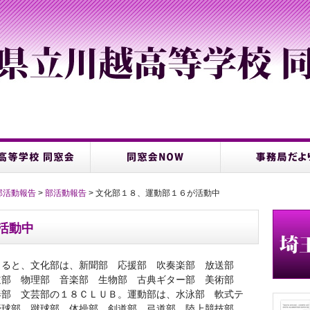
部活動報告
>
部活動報告
> 文化部１８、運動部１６が活動中
活動中
よると、文化部は、新聞部 応援部 吹奏楽部 放送部
道部 物理部 音楽部 生物部 古典ギター部 美術部
奏部 文芸部の１８ＣＬＵＢ。運動部は、水泳部 軟式テ
野球部 蹴球部 体操部 剣道部 弓道部 陸上競技部