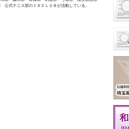
部 公式テニス部の１６ＣＬＵＢが活動している。