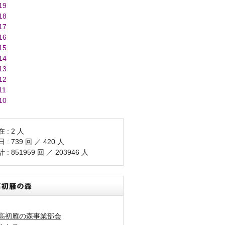
19
18
17
16
15
14
13
12
11
10
 : 2 人
 : 739 回 ／ 420 人
 : 851959 回 ／ 203946 人
高初雁の森事業部会