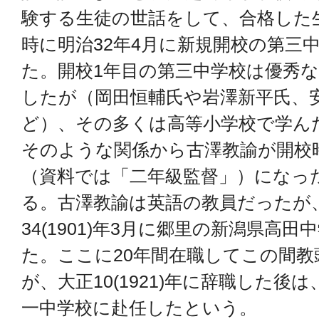
験する生徒の世話をして、合格した
時に明治32年4月に新規開校の第三
た。開校1年目の第三中学校は優秀な
したが（岡田恒輔氏や岩澤新平氏、
ど）、その多くは高等小学校で学ん
そのような関係から古澤教諭が開校
（資料では「二年級監督」）になっ
る。古澤教諭は英語の教員だったが
34(1901)年3月に郷里の新潟県高
た。ここに20年間在職してこの間
が、大正10(1921)年に辞職した後
一中学校に赴任したという。