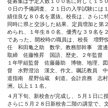
徒募集は予定人数１００名に対して１５
０日の予備調査、２１日の入学試験には
績佳良な８０名を選抜。校長は、さらに
同時に県と交渉した結果、定員増加と第
められ、１年生８０名、優秀な３９名を
であった。開校時の職員は、校長 増野
任 和田亀之助 数学。教務部幹事 渡邊
取締 佐藤惟昇 国語、歴史。２年監督 
１年甲組監督 佐藤藤助 博物、地理、図
督 水野澄治 漢文、作文。嘱託教員 中
道指南 星野仙蔵 剣道。会計庶務 志村
洲。以上１１名。
４月下旬、新校舎が完成し、５月１日に
さらに５月２８日新校舎二階の講堂で、