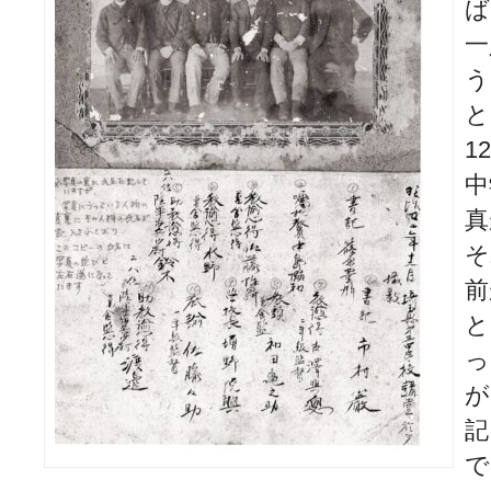
ば
一
う
と
1
中
真
そ
前
と
っ
が
記
で