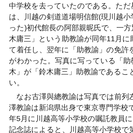
中学校を去っていたのである。ただ
は、川越の剣道道場明信館(現川越小
った)初代館長の阿部親昵氏で、一方
木庸三」という助教諭が同年11月に
て着任し、翌年に「助教諭」の免許
がわかった。写真に写っている「助
木」が「鈴木庸三」助教諭であるこ
い。
なお古澤與總教諭は写真では前列左
澤教諭は新潟県出身で東京専門学校で
年5月に川越高等小学校の嘱託教員
記念誌によると、川越高等小学校で