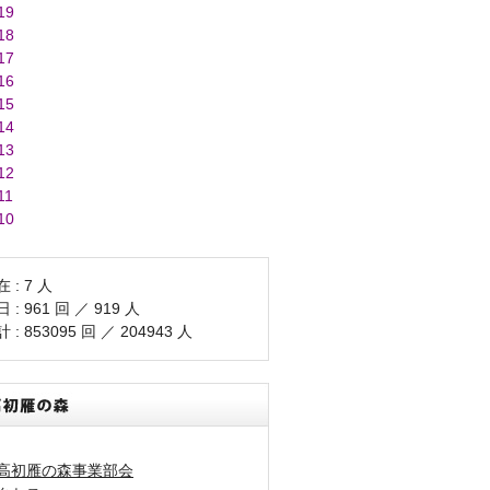
19
18
17
16
15
14
13
12
11
10
 : 7 人
 : 961 回 ／ 919 人
 : 853095 回 ／ 204943 人
高初雁の森事業部会