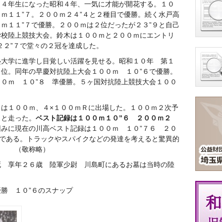
、４年生になった昭和４年、一気に才能が開花する。１０
ｍ１１”７。２００ｍ２４”４と２種目で優勝。続く水戸高
ｍ１１”７で優勝。２００ｍは２位だったが２３”９と自己
学校陸上競技大会。鈴木は１００ｍと２００ｍにエントリ
２２”７で堂々の２冠を達成した。
大学に進学し目覚しい活躍を見せる。昭和１０年 第１
位。同年の早慶対抗陸上大会１００ｍ １０”６で優勝。
０ｍ １０”８ 準優勝。５ヶ国対抗陸上競技大会１００
は１００ｍ、４×１００ｍＲに出場した。１００ｍ２次予
スと走った。
ベスト記録は１００ｍ１０”６ ２００ｍ２
因みに現在の川高ベスト記録は１００ｍ １０”７６ ２０
９である。トラックやスパイクなどの発達を考えると驚異的
敬称略）
 享年２６歳 陸軍少尉 川島町にあるお墓は当時の陸
勝 １０”６のスナップ