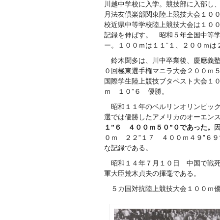
川越中学校に入学。競技部に入部し
月法友倶楽部関東陸上競技大会１００
校近県中等学校陸上競技大会は１００
記録を伸ばす。 昭和５年全国中等
ー。１００ｍは１１”１、２００ｍは
鈴木聞多は、川中卒業後、慶應義塾
０回極東選手権マニラ大会２００ｍ５
国際学生陸上競技ブタペスト大会１０
ｍ １０”６ 優勝。
昭和１１年のベルリンオリンピック
選では優勝したアメリカのオーエン
１”６ ４００ｍ５０”０であった。
０ｍ ２２”１７ ４００ｍ４９”６
な記録である。 （
昭和１４年７月１０日 中国で戦死
軍大臣荒木貞夫の揮毫である。
５カ国対抗陸上競技大会１００ｍ優