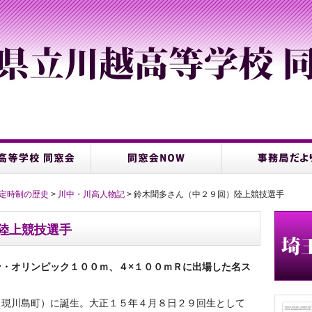
定時制の歴史
>
川中・川高人物記
> 鈴木聞多さん（中２９回）陸上競技選手
陸上競技選手
・オリンピック１００ｍ、４×１００ｍＲに出場した名ス
現川島町）に誕生。大正１５年４月８日２９回生として