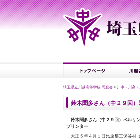
埼玉県立川越高等学校 同窓会
>
川中・川高・
鈴木聞多さん（中２９回）
鈴木聞多さん（中２９回）ベルリン
プリンター
大正５年４月１日比企郡三保谷村（